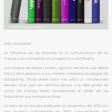
¡Hey, storyteller!
La influencia de las historias en la comunicación de las
marcas y las compañías es un aspecto cuantificable.
Los colegas de Aesop London, agencia narrativa, que desde
hace 5 años asesoran a sus clientes mediante estrategias de
storytelling, llevan desde hace tres años un concienzudo
estudio local que nos permite darnos una idea global de
cómo las marcas están incorporando el poder de las
historias en sus comunicaciones.
Se trata de un estudio publicado en noviembre del 2015 con
una muestra considerable de 2800 consumidores, 154